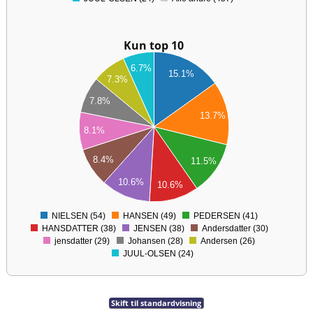
Kun top 10
55
6.7%
15.1%
7.3%
50
7.8%
45
13.7%
40
8.1%
35
8.4%
11.5%
30
10.6%
10.6%
25
NIELSEN (54)
HANSEN (49)
PEDERSEN (41)
0
HANSDATTER (38)
JENSEN (38)
Andersdatter (30)
jensdatter (29)
Johansen (28)
Andersen (26)
JUUL-OLSEN (24)
Skift til standardvisning