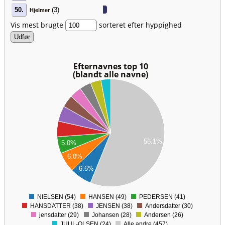
50.
(3)
Hjelmer
Vis mest brugte
sorteret efter hyppighed
Efternavnes top 10
(blandt alle navne)
00
50
00
50
00
50
56.1%
5.0%
00
6.0%
50
6.6%
00
50
0
NIELSEN (54)
HANSEN (49)
PEDERSEN (41)
0
HANSDATTER (38)
JENSEN (38)
Andersdatter (30)
jensdatter (29)
Johansen (28)
Andersen (26)
JUUL-OLSEN (24)
Alle andre (457)