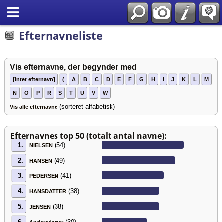
English
Efternavneliste
Vis efternavne, der begynder med
[intet efternavn]
(
A
B
C
D
E
F
G
H
I
J
K
L
M
N
O
P
R
S
T
U
V
W
(sorteret alfabetisk)
Vis alle efternavne
Efternavnes top 50 (totalt antal navne):
1.
(54)
NIELSEN
2.
(49)
HANSEN
3.
(41)
PEDERSEN
4.
(38)
HANSDATTER
5.
(38)
JENSEN
6.
(30)
Andersdatter