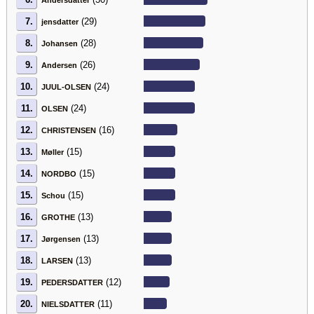
7.
(29)
jensdatter
8.
(28)
Johansen
9.
(26)
Andersen
10.
(24)
JUUL-OLSEN
11.
(24)
OLSEN
12.
(16)
CHRISTENSEN
13.
(15)
Møller
14.
(15)
NORDBO
15.
(15)
Schou
16.
(13)
GROTHE
17.
(13)
Jørgensen
18.
(13)
LARSEN
19.
(12)
PEDERSDATTER
20.
(11)
NIELSDATTER