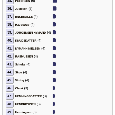
35.
(6)
PETERSEN
36.
(5)
Justesen
37.
(4)
ENKEBØLLE
38.
(4)
Haugstrup
39.
(4)
JØRGENSEN NYMAND
40.
(4)
KNUDSDATTER
41.
(4)
NYMANN NIELSEN
42.
(4)
RASMUSSEN
43.
(4)
Schultz
44.
(4)
Skou
45.
(4)
Virring
46.
(3)
Claret
47.
(3)
HEMMINGSDATTER
48.
(3)
HENDRICHSEN
49.
(3)
Henningsen