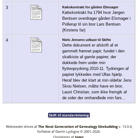
3
Købskontrakt for gården Elmsager
Købskontrakt fra 1794 hvor Jørgen
Bentsen overdrager gården Elsmager i
Pollerup til sin bror Lars Bentsen
(Kirstens far)
4
Niels Jensens udkast til Skifte
Dette dokument er afskrift af et
gammelt frønnet papir, fundet i den
skatkiste af gamle papirer, der
dukkede frem under min
flytteoprydning 2010-11. Tydningen af
papiret lykkedes med Ullas hjælp.
Heraf blev det klart at min oldefar Jens
Skou Nielsen, måtte have en bror,
Laust Christian, som ikke fremgik af
de sider der omhandlede min fars…
Skift til standardvisning
Webstedet drives af
The Next Generation of Genealogy Sitebuilding
v. 13.0.4,
forfattet af Darrin Lythgoe © 2001-2026.
Opdateres af
Inger
.