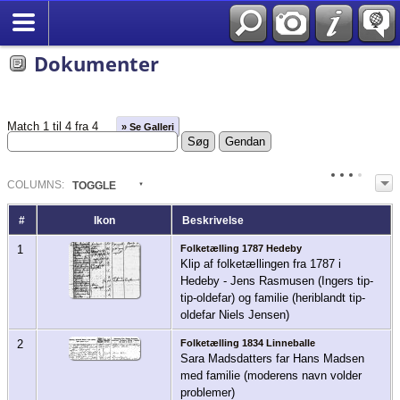
English
Dokumenter
Match 1 til 4 fra 4
» Se Galleri
COL
UMN
S:
TOGGLE
#
Ikon
Beskrivelse
1
Folketælling 1787 Hedeby
Klip af folketællingen fra 1787 i
Hedeby - Jens Rasmusen (Ingers tip-
tip-oldefar) og familie (heriblandt tip-
oldefar Niels Jensen)
2
Folketælling 1834 Linneballe
Sara Madsdatters far Hans Madsen
med familie (moderens navn volder
problemer)