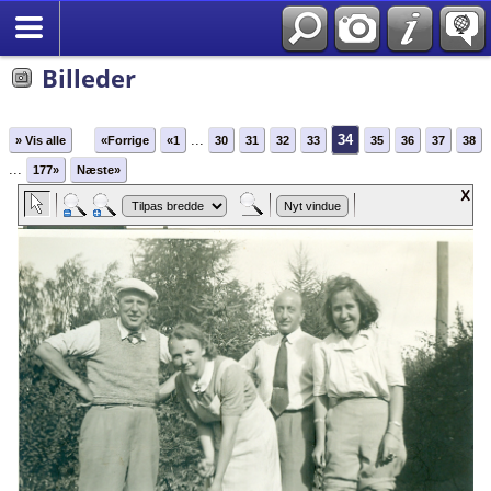
English
Billeder
...
34
» Vis alle
«Forrige
«1
30
31
32
33
35
36
37
38
...
177»
Næste»