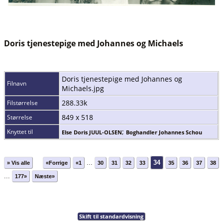
Doris tjenestepige med Johannes og Michaels
Doris tjenestepige med Johannes og
Filnavn
Michaels.jpg
288.33k
Filstørrelse
849 x 518
Størrelse
;
Knyttet til
Else Doris JUUL-OLSEN
Boghandler Johannes Schou
...
34
» Vis alle
«Forrige
«1
30
31
32
33
35
36
37
38
...
177»
Næste»
Skift til standardvisning