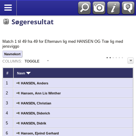
English
Søgeresultat
Match 1 til 49 fra 49 for Efternavn lig med HANSEN OG Træ lig med
jensviggo
Navnekort
COL
UMN
S:
TOGGLE
#
Navn
1
HANSEN, Anders
2
Hansen, Ann Lis Winther
3
HANSEN, Christian
4
HANSEN, Diderich
5
HANSEN, Didrik
6
Hansen, Ejvind Gerhard